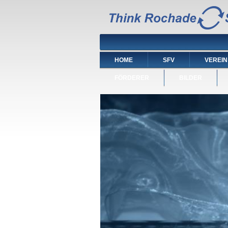
HOME
SFV
VEREIN
FÖRDERER
BILDER