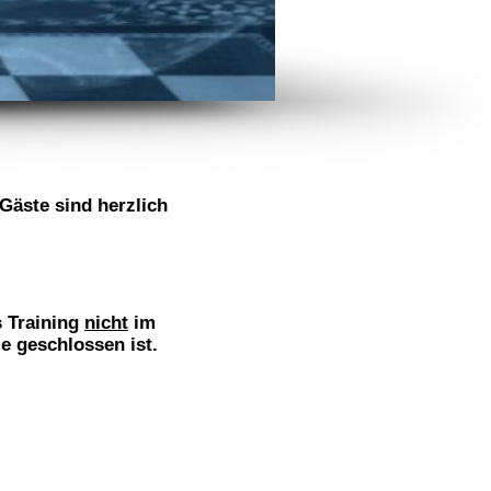
 Gäste sind herzlich
s
Training
nicht
im
le geschlossen ist.