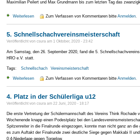
Maximilian Peilert und Max Grundmann bis zum letzten Tag das zwanzigk
Weiterlesen
über Kinder des Schachzentrums schrammten knapp am Mei
Zum Verfassen von Kommentaren bitte
Anmelden
.
5. Schnellschachvereinsmeisterschaft
Veröffentlicht von
csura
am
1 Oktober, 2020 - 23:42
Am Samstag, den 26. September 2020, fand die 5. Schnellschachvereins
HRO e.V. statt.
Tags:
Schnellschach
Vereinsmeisterschaft
Weiterlesen
über 5. Schnellschachvereinsmeisterschaft
Zum Verfassen von Kommentaren bitte
Anmelden
.
4. Platz in der Schülerliga u12
Veröffentlicht von
csura
am
22 Juni, 2020 - 18:17
Die erste Vertretung der Schülermannschaft des Vereins Think Rochade
Wochenende knapp einen Podestplatz bei den Landesvereinsmeisterschaf
Spitzenreiter in die Finalrunde eingezogen, konnte man nicht ganz an di
es zum Auftakt der Finalrunde zwei deutliche Siege gegen Makkabi II und
0:4-Niederlage gegen Torgelow.