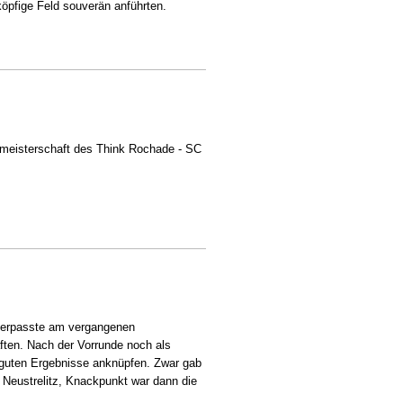
öpfige Feld souverän anführten.
stertitel vorbei
meisterschaft des Think Rochade - SC
 verpasste am vergangenen
ten. Nach der Vorrunde noch als
e guten Ergebnisse anknüpfen. Zwar gab
 Neustrelitz, Knackpunkt war dann die