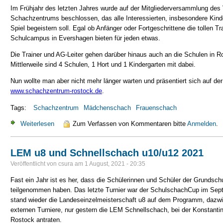
Im Frühjahr des letzten Jahres wurde auf der Mitgliederversammlung des
Schachzentrums beschlossen, das alle Interessierten, insbesondere Kinde
Spiel begeistern soll. Egal ob Anfänger oder Fortgeschrittene die tollen 
Schulcampus in Evershagen bieten für jeden etwas.
Die Trainer und AG-Leiter gehen darüber hinaus auch an die Schulen in 
Mittlerweile sind 4 Schulen, 1 Hort und 1 Kindergarten mit dabei.
Nun wollte man aber nicht mehr länger warten und präsentiert sich auf der
www.schachzentrum-rostock.de
.
Tags:
Schachzentrum
Mädchenschach
Frauenschach
Weiterlesen
über Schachzentrum Rostock startet
Zum Verfassen von Kommentaren bitte
Anmelden
.
LEM u8 und Schnellschach u10/u12 2021
Veröffentlicht von
csura
am
1 August, 2021 - 20:35
Fast ein Jahr ist es her, dass die Schülerinnen und Schüler der Grundsc
teilgenommen haben. Das letzte Turnier war der SchulschachCup im Sept
stand wieder die Landeseinzelmeisterschaft u8 auf dem Programm, dazw
externen Turniere, nur gestern die LEM Schnellschach, bei der Konstanti
Rostock antraten.