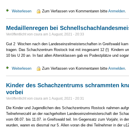
Weiterlesen
über LEM u8 und Schnellschach u10/u12 2021
Zum Verfassen von Kommentaren bitte
Anmelden
.
Medaillenregen bei Schnellschachlandesmei
Veröffentlicht von
csura
am
1 August, 2021 - 20:33
Gut 2 Wochen nach den Landeseinzelmeisterschaften in Greifswald kam 
tragen. Das Schachzentrum Rostock trat mit insgesamt 12 (!) Kindern un
10 bis U 20 an. In fast allen Altersklassen gab es Podestplätze und sogar
Weiterlesen
über Medaillenregen bei Schnellschachlandesmeisterschaf
Zum Verfassen von Kommentaren bitte
Anmelden
.
Kinder des Schachzentrums schrammten kna
vorbei
Veröffentlicht von
csura
am
1 August, 2021 - 20:31
Die Kinder und Jugendlichen des Schachzentrums Rostock nahmen aufgru
Teilnehmerzahl an der nachgeholten Landeseinzelmeisterschaft der Sc
vom 08.07. bis 11.07. in Greifswald teil. Im Gegensatz zum Vorjahr, in 
wurden, waren es diesmal nur 5. Allen voran die drei Teilnehmer in der u1