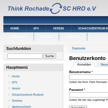
HOME
SFV
VEREIN
SCHACHZENTRUM 
FÖRDERER
BILDER
KONTAKT
Sie sind hier
Suchfunktion
Startseite
Suche
Benutzerkonto
Haupt-Reiter
Anmelden
(aktiver Reit
Neue
Hauptmenü
Benutzername
*
Home
Geben Sie Ihren Think Rochade 
SFV
Verein
Passwort
*
Schachzentrum Rostock
Geben Sie hier das zugehörige P
Termine
Vereinsschach