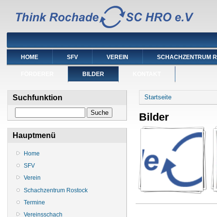
HOME
SFV
VEREIN
SCHACHZENTRUM 
FÖRDERER
BILDER
KONTAKT
Sie sind hier
Suchfunktion
Startseite
Suche
Bilder
Hauptmenü
Home
SFV
Verein
Schachzentrum Rostock
Termine
Vereinsschach