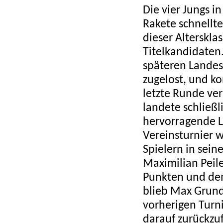
Die vier Jungs i
Rakete schnellte
dieser Alterskl
Titelkandidaten
späteren Landes
zugelost, und ko
letzte Runde ve
landete schließl
hervorragende Le
Vereinsturnier 
Spielern in sein
Maximilian Peile
Punkten und dem
blieb Max Grund
vorherigen Turni
darauf zurückzufü