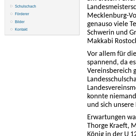
Landesmeistersc
Schulschach
Förderer
Mecklenburg-Vor
Bilder
genauso viele T
Kontakt
Schwerin und Gre
Makkabi Rostock
Vor allem für di
spannend, da es 
Vereinsbereich g
Landesschulscha
Landesvereinsme
konnte niemand 
und sich unsere
Erwartungen war
Thorge Kraeft, 
König in der U 1