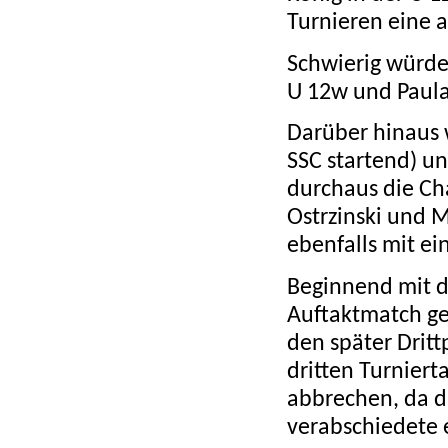
Turnieren eine 
Schwierig würde
U 12w und Paul
Darüber hinaus 
SSC startend) un
durchaus die Ch
Ostrzinski und 
ebenfalls mit ei
Beginnend mit de
Auftaktmatch ge
den später Dritt
dritten Turniert
abbrechen, da di
verabschiedete e