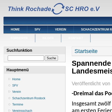
HOME
SFV
VEREIN
SCHACHZENTRUM 
FÖRDERER
BILDER
KONTAKT
Sie sind hier
Startseite
Suchfunktion
Suche
Spannende P
Landesmeis
Hauptmenü
Home
Veröffentlicht von
SFV
Verein
-Dreimal das Po
Schachzentrum Rostock
Insgesamt zwölf
Termine
am ersten Feri
Vereinsschach