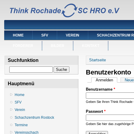
HOME
SFV
VEREIN
SCHACHZENTRUM 
FÖRDERER
BILDER
KONTAKT
Sie sind hier
Suchfunktion
Startseite
Suche
Benutzerkonto
Haupt-Reiter
Anmelden
(aktiver Reit
Neue
Hauptmenü
Benutzername
*
Home
Geben Sie Ihren Think Rochade 
SFV
Verein
Passwort
*
Schachzentrum Rostock
Geben Sie hier das zugehörige P
Termine
Vereinsschach