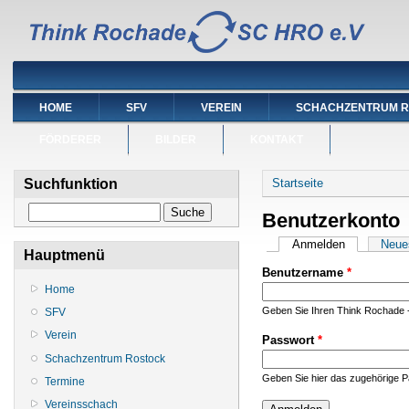
HOME
SFV
VEREIN
SCHACHZENTRUM 
FÖRDERER
BILDER
KONTAKT
Sie sind hier
Suchfunktion
Startseite
Suche
Benutzerkonto
Haupt-Reiter
Anmelden
(aktiver Reit
Neue
Hauptmenü
Benutzername
*
Home
Geben Sie Ihren Think Rochade 
SFV
Verein
Passwort
*
Schachzentrum Rostock
Geben Sie hier das zugehörige P
Termine
Vereinsschach