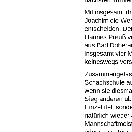
nächsten Turnie
Mit insgesamt dr
Joachim die Wert
entscheiden. Den
Hannes Preuß v
aus Bad Doberan 
insgesamt vier M
keineswegs vers
Zusammengefasst 
Schachschule au
wenn sie diesma
Sieg anderen übe
Einzeltitel, son
natürlich wieder
Mannschaftmeist
oder spätestens 