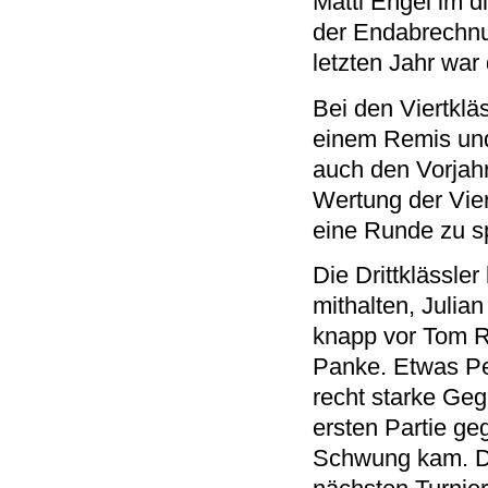
Matti Engel im d
der Endabrechnu
letzten Jahr wa
Bei den Viertkläs
einem Remis und
auch den Vorjah
Wertung der Viert
eine Runde zu sp
Die Drittklässler
mithalten, Julia
knapp vor Tom R
Panke. Etwas Pe
recht starke Geg
ersten Partie ge
Schwung kam. Di