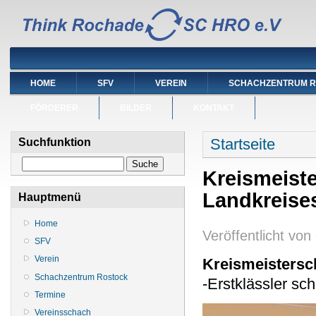
HOME
SFV
VEREIN
SCHACHZENTRUM 
FÖRDERER
BILDER
KONTAKT
Sie sind hier
Startseite
Suchfunktion
Suche
Kreismeist
Landkreise
Hauptmenü
Home
Veröffentlicht von
SFV
Verein
Kreismeistersc
Schachzentrum Rostock
-Erstklässler sc
Termine
Vereinsschach