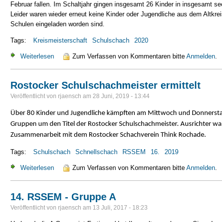
Februar fallen. Im Schaltjahr gingen insgesamt 26 Kinder in insgesamt s
Leider waren wieder erneut keine Kinder oder Jugendliche aus dem Altkre
Schulen eingeladen worden sind.
Tags:
Kreismeisterschaft
Schulschach
2020
Weiterlesen
über Kreismeisterschaft im Schulschach des Landkreises
Zum Verfassen von Kommentaren bitte
Anmelden
.
Rostocker Schulschachmeister ermittelt
Veröffentlicht von
rjaensch
am
28 Juni, 2019 - 13:44
Über 80 Kinder und Jugendliche kämpften am Mittwoch und Donnerstag 
Gruppen um den Titel der Rostocker Schulschachmeister. Ausrichter w
Zusammenarbeit mit dem Rostocker Schachverein Think Rochade.
Tags:
Schulschach
Schnellschach
RSSEM
16.
2019
Weiterlesen
über Rostocker Schulschachmeister ermittelt
Zum Verfassen von Kommentaren bitte
Anmelden
.
14. RSSEM - Gruppe A
Veröffentlicht von
rjaensch
am
13 Juli, 2017 - 18:23