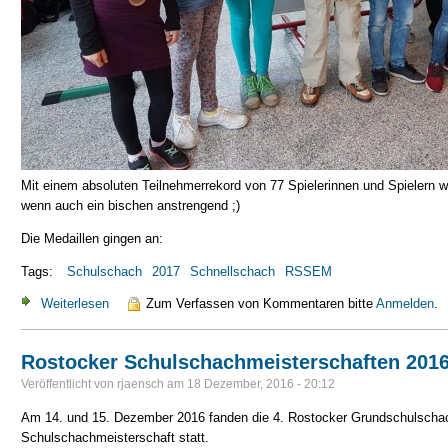
Mit einem absoluten Teilnehmerrekord von 77 Spielerinnen und Spielern w
wenn auch ein bischen anstrengend ;)
Die Medaillen gingen an:
Tags:
Schulschach
2017
Schnellschach
RSSEM
Weiterlesen
über 14. RSSEM - Gruppe B
Zum Verfassen von Kommentaren bitte
Anmelden
.
Rostocker Schulschachmeisterschaften 201
Veröffentlicht von
rjaensch
am
18 Dezember, 2016 - 20:12
Am 14. und 15. Dezember 2016 fanden die 4. Rostocker Grundschulschac
Schulschachmeisterschaft statt.