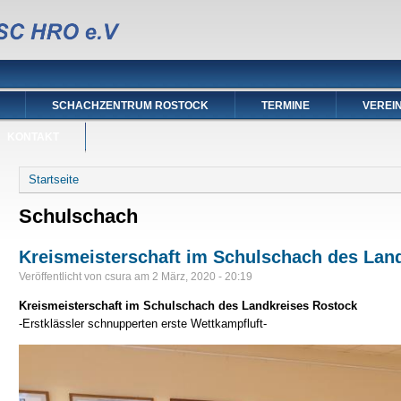
SCHACHZENTRUM ROSTOCK
TERMINE
VEREI
KONTAKT
Sie sind hier
Startseite
Schulschach
Kreismeisterschaft im Schulschach des Lan
Veröffentlicht von
csura
am
2 März, 2020 - 20:19
Kreismeisterschaft im Schulschach des Landkreises Rostock
-Erstklässler schnupperten erste Wettkampfluft-