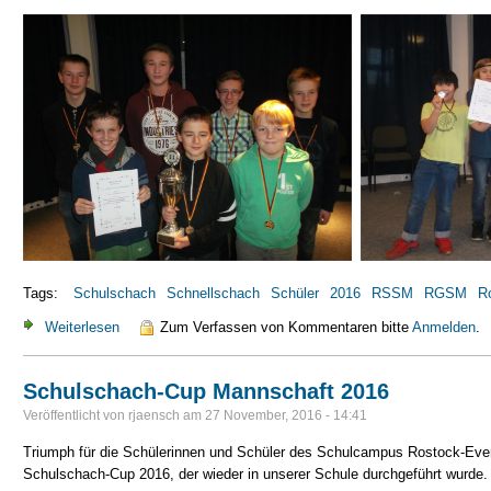
Tags:
Schulschach
Schnellschach
Schüler
2016
RSSM
RGSM
R
Weiterlesen
über Rostocker Schulschachmeisterschaften 2016
Zum Verfassen von Kommentaren bitte
Anmelden
.
Schulschach-Cup Mannschaft 2016
Veröffentlicht von
rjaensch
am
27 November, 2016 - 14:41
Triumph für die Schülerinnen und Schüler des Schulcampus Rostock-Eve
Schulschach-Cup 2016, der wieder in unserer Schule durchgeführt wurde.