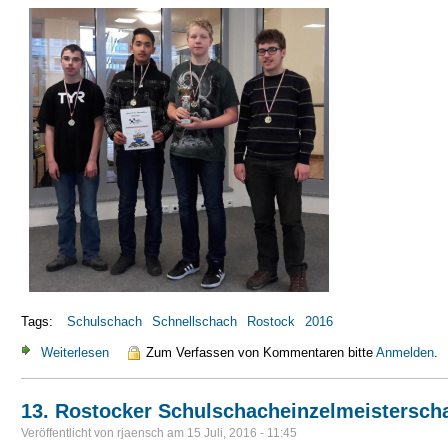
Tags:
Schulschach
Schnellschach
Rostock
2016
Weiterlesen
über Schulschach-Cup Mannschaft 2016
Zum Verfassen von Kommentaren bitte
Anmelden
.
13. Rostocker Schulschacheinzelmeisterscha
Veröffentlicht von
rjaensch
am
15 Juli, 2016 - 11:45