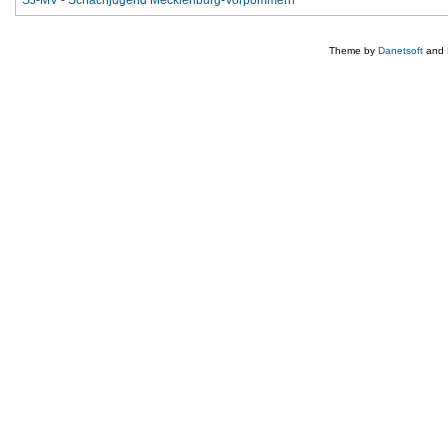
SJ-MV - Schachjugend Mecklenburg-Vorpommern
Theme by
Danetsoft
and