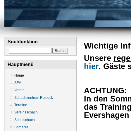
Suchfunktion
Wichtige In
Suche
Unsere
rege
Hauptmenü
hier
. Gäste 
Home
SFV
ACHTUNG:
Verein
In den Somm
Schachzentrum Rostock
das
Trainin
Termine
Vereinsschach
Evershagen
Schulschach
Förderer