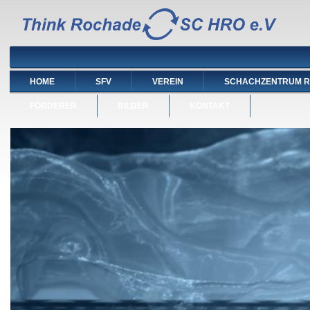
HOME
SFV
VEREIN
SCHACHZENTRUM 
FÖRDERER
BILDER
KONTAKT