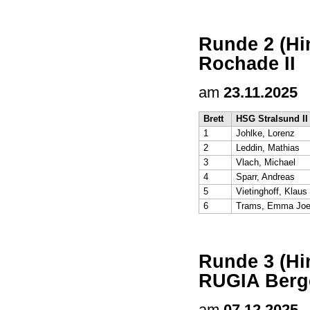
Runde 2 (Hi
Rochade II
am
23.11.2025
Brett
HSG Stralsund II
1
Johlke, Lorenz
2
Leddin, Mathias
3
Vlach, Michael
4
Sparr, Andreas
5
Vietinghoff, Klaus
6
Trams, Emma Jo
Runde 3 (Hi
RUGIA Berg
am
07.12.2025