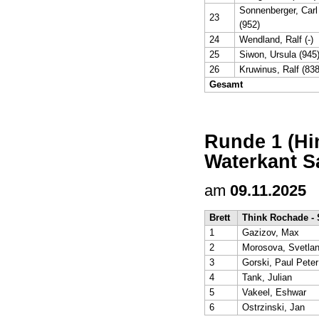
Sonnenberger, Carl
23
(952)
24
Wendland, Ralf (-)
25
Siwon, Ursula (945
26
Kruwinus, Ralf (838
Gesamt
Runde 1 (Hi
Waterkant S
am
09.11.2025
Brett
Think Rochade - 
1
Gazizov, Max
2
Morosova, Svetla
3
Gorski, Paul Peter
4
Tank, Julian
5
Vakeel, Eshwar
6
Ostrzinski, Jan