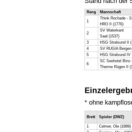
Stand nach der 
Rang
Mannschaft
Think Rochade - 
1
HRO II (1776)
SV Waterkant
2
Saal (1537)
3
HSG Stralsund II (
4
SV RUGIA Bergen 
5
HSG Stralsund IV 
SC Seehotel Binz-
6
Therme Rügen II (
Einzelergeb
* ohne kampflo
Brett
Spieler (DWZ)
1
Celmer, Ole (1889)