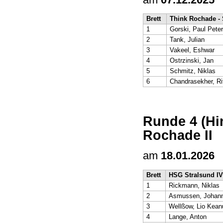
Brett
Think Rochade - 
1
Gorski, Paul Peter
2
Tank, Julian
3
Vakeel, Eshwar
4
Ostrzinski, Jan
5
Schmitz, Niklas
6
Chandrasekher, Ri
Runde 4 (Hi
Rochade II
am
18.01.2026
Brett
HSG Stralsund IV
1
Rickmann, Niklas
2
Asmussen, Johan
3
Wellßow, Lio Kean
4
Lange, Anton