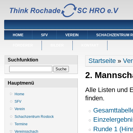
HOME
SFV
VEREIN
SCHACHZENTRUM 
FÖRDERER
BILDER
KONTAKT
Sie sind hier
Startseite
»
Ver
Suchfunktion
Suche
2. Mannscha
Hauptmenü
Alle Listen und 
Home
finden.
SFV
Gesamttabell
Verein
Schachzentrum Rostock
Einzelergebn
Termine
Runde 1 (Hinr
Vereinsschach