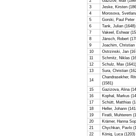
2
Gazizov, Max (186
3
Jeske, Kirsten (18
4
Morosova, Svetlan
5
Gorski, Paul Peter 
6
Tank, Julian (1648)
7
Vakeel, Eshwar (15
8
Jänsch, Robert (17
9
Joachim, Christian
10
Ostrzinski, Jan (16
11
Schmitz, Niklas (1
12
Schulz, Max (1641
13
Sura, Christian (16
Chandrasekher, Rit
14
(1581)
15
Gazizova, Alina (1
16
Kophal, Markus (1
17
Schütt, Matthias (
18
Heller, Johann (141
19
Firatli, Muhterem (
20
Krämer, Hanna Soph
21
Chychkan, Pavlo (
22
König, Luca (1203)