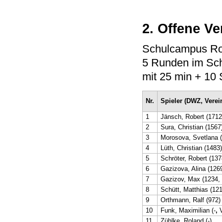
2. Offene Ve
Schulcampus Ros
5 Runden im Sc
mit 25 min + 10
Nr.
Spieler (DWZ, Verei
1
Jänsch, Robert (1712
2
Sura, Christian (1567
3
Morosova, Svetlana 
4
Lüth, Christian (1483)
5
Schröter, Robert (137
6
Gazizova, Alina (12
7
Gazizov, Max (1234,
8
Schütt, Matthias (12
9
Orthmann, Ralf (972)
10
Funk, Maximilian (-
,
11
Zühlke, Roland (-)