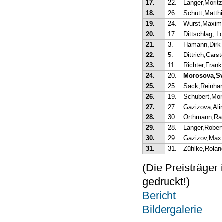
17.
22.
Langer,Moritz
18.
26.
Schütt,Matth
19.
24.
Wurst,Maximi
20.
17.
Dittschlag, L
21.
3.
Hamann,Dirk
22.
5.
Dittrich,Cars
23.
11.
Richter,Frank
24.
20.
Morosova,Sv
25.
25.
Sack,Reinha
26.
19.
Schubert,Mo
27.
27.
Gazizova,Ali
28.
30.
Orthmann,Ral
29.
28.
Langer,Rober
30.
29.
Gazizov,Max
31.
31.
Zühlke,Rolan
(Die Preisträger
gedruckt!)
Bericht
Bildergalerie