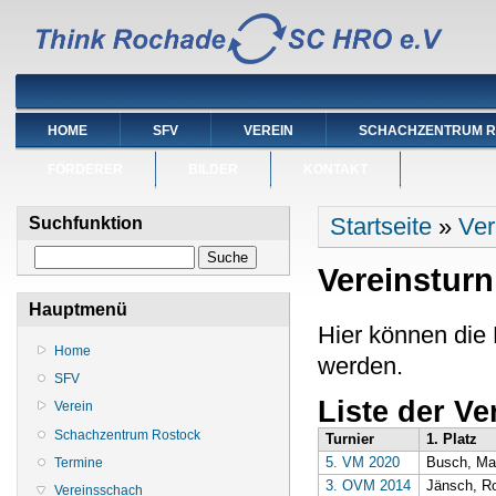
HOME
SFV
VEREIN
SCHACHZENTRUM 
FÖRDERER
BILDER
KONTAKT
Sie sind hier
Startseite
»
Ver
Suchfunktion
Suche
Vereinsturn
Hauptmenü
Hier können die
Home
werden.
SFV
Liste der Ve
Verein
Schachzentrum Rostock
Turnier
1. Platz
5. VM 2020
Busch, Mar
Termine
3. OVM 2014
Jänsch, Ro
Vereinsschach