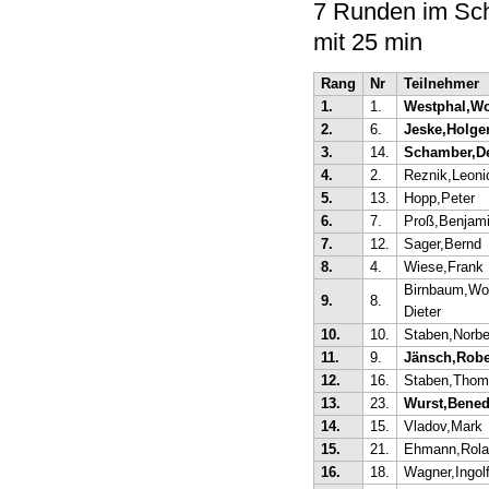
7 Runden im Sc
mit 25 min
Rang
Nr
Teilnehmer
1.
1.
Westphal,Wo
2.
6.
Jeske,Holge
3.
14.
Schamber,D
4.
2.
Reznik,Leoni
5.
13.
Hopp,Peter
6.
7.
Proß,Benjam
7.
12.
Sager,Bernd
8.
4.
Wiese,Frank
Birnbaum,Wol
9.
8.
Dieter
10.
10.
Staben,Norbe
11.
9.
Jänsch,Robe
12.
16.
Staben,Thom
13.
23.
Wurst,Bened
14.
15.
Vladov,Mark
15.
21.
Ehmann,Rola
16.
18.
Wagner,Ingol