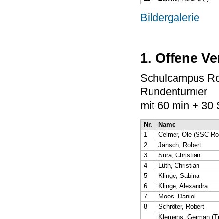
Bildergalerie
1. Offene Ve
Schulcampus Ros
Rundenturnier
mit 60 min + 30
Nr.
Name
1
Celmer, Ole (SSC Ro
2
Jänsch, Robert
3
Sura, Christian
4
Lüth, Christian
5
Klinge, Sabina
6
Klinge, Alexandra
7
Moos, Daniel
8
Schröter, Robert
Klemens, German (T