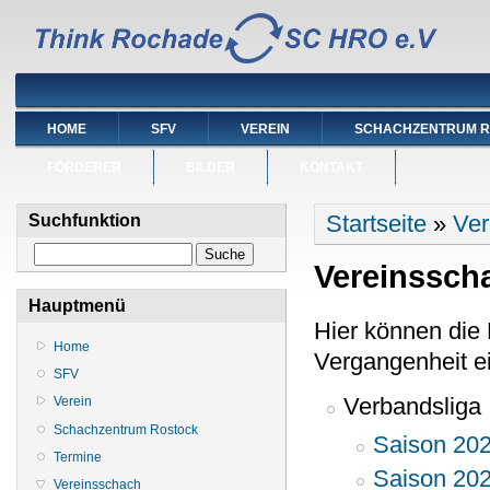
HOME
SFV
VEREIN
SCHACHZENTRUM 
FÖRDERER
BILDER
KONTAKT
Sie sind hier
Startseite
»
Ver
Suchfunktion
Suche
Vereinssch
Hauptmenü
Hier können die 
Home
Vergangenheit e
SFV
Verbandsliga
Verein
Schachzentrum Rostock
Saison 20
Termine
Saison 20
Vereinsschach