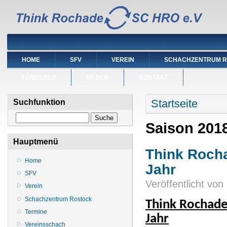
HOME
SFV
VEREIN
SCHACHZENTRUM 
FÖRDERER
BILDER
KONTAKT
Sie sind hier
Startseite
Suchfunktion
Suche
Saison 201
Hauptmenü
Think Rocha
Home
Jahr
SFV
Veröffentlicht von
Verein
Schachzentrum Rostock
Think Rochade 
Termine
Jahr
Vereinsschach